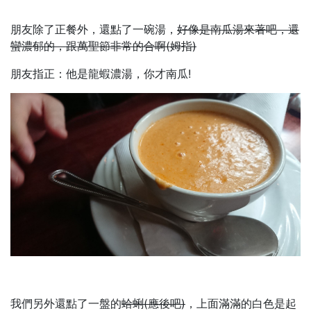
朋友除了正餐外，還點了一碗湯，
好像是南瓜湯來著吧，還
蠻濃郁的，跟萬聖節非常的合啊(姆指)
朋友指正：他是龍蝦濃湯，你才南瓜!
我們另外還點了一盤的
蛤蜊(應後吧)
，上面滿滿的白色是起