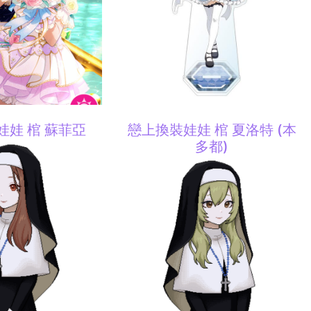
娃娃 棺 蘇菲亞
戀上換裝娃娃 棺 夏洛特 (本
多都)