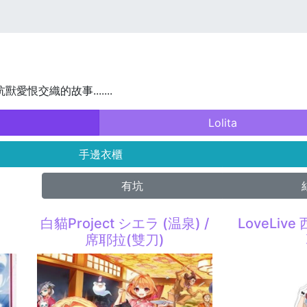
獸愛恨交織的故事.......
Lolita
手邊衣櫃
有坑
白貓Project シエラ (温泉) /
LoveLiv
席耶拉(雙刀)