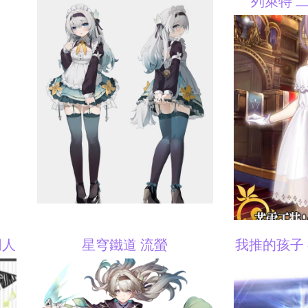
列萊特 
同人
星穹鐵道 流螢
我推的孩子