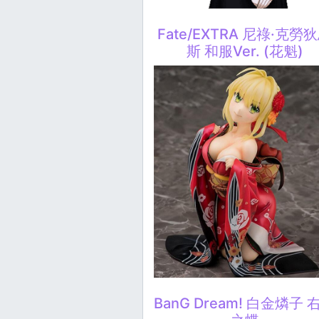
Fate/EXTRA 尼祿·克勞
斯 和服Ver. (花魁)
BanG Dream! 白金燐子 