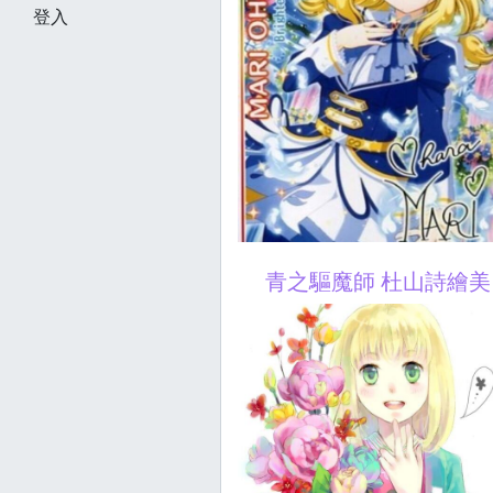
登入
青之驅魔師 杜山詩繪美