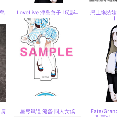
狄烏
LoveLive 津島善子 15週年
戀上換裝娃娃
右肩
星穹鐵道 流螢 同人女僕
Fate/Gra