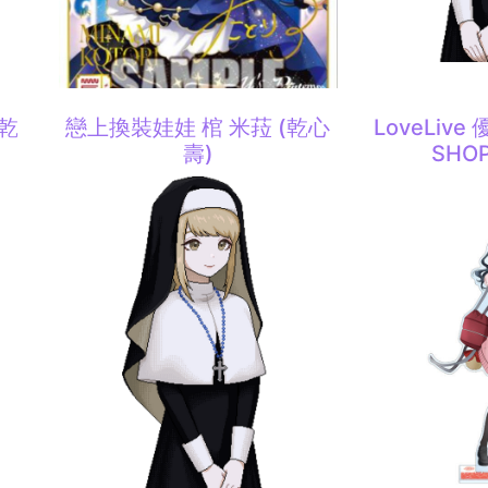
(乾
戀上換裝娃娃 棺 米菈 (乾心
LoveLive
壽)
SHOP