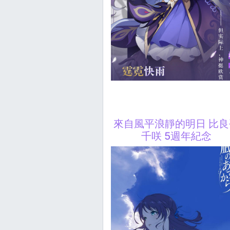
來自風平浪靜的明日 比良
千咲 5週年紀念