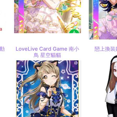
聯動
LoveLive Card Game 南小
戀上換裝
鳥 星空貓貓