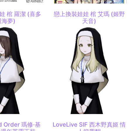
 棺 羅潔 (喜多
戀上換裝娃娃 棺 艾瑪 (姬野
川海夢)
天音)
nd Order 瑪修·基
LoveLive SIF 西木野真姬 情