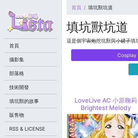
您在這裡
首頁
填坑獸坑道
填坑獸坑道
這是個
宇宙炮
挖坑獸與
小鏟子
填坑
首頁
Cosplay
攝影集
部落格
技術開發
LoveLive AC 小原鞠莉
填坑獸的故事
Brightest Melody
販售物
RSS & LICENSE