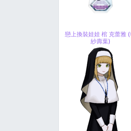
戀上換裝娃娃 棺 克蕾雅 
紗壽葉)