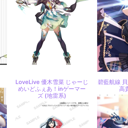
LoveLive 優木雪菜 じゃーじ
碧藍航線 
めいどふぇあ！inゲーマー
高
ズ (地雷系)