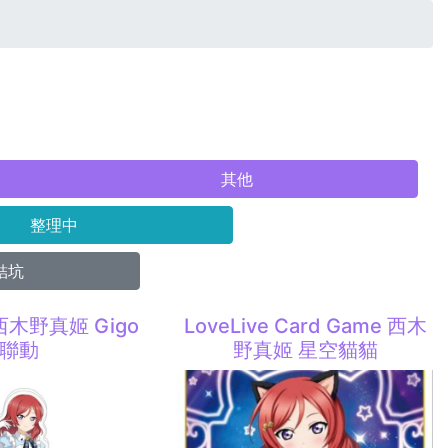
其他
整理中
結坑
e 西木野真姬 Gigo
LoveLive Card Game 西木
聯動
野真姬 星空貓貓