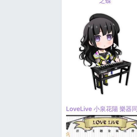
之蝶
LoveLive 小泉花陽 樂器