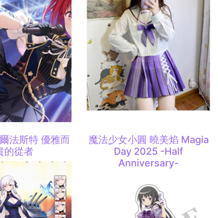
貝爾法斯特 優雅而
魔法少女小圓 曉美焰 Magia
貴的從者
Day 2025 -Half
Anniversary-