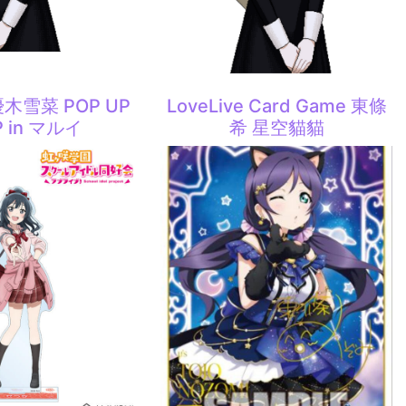
 優木雪菜 POP UP
LoveLive Card Game 東條
 in マルイ
希 星空貓貓