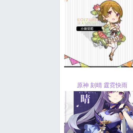
原神 刻晴 霆霓快雨