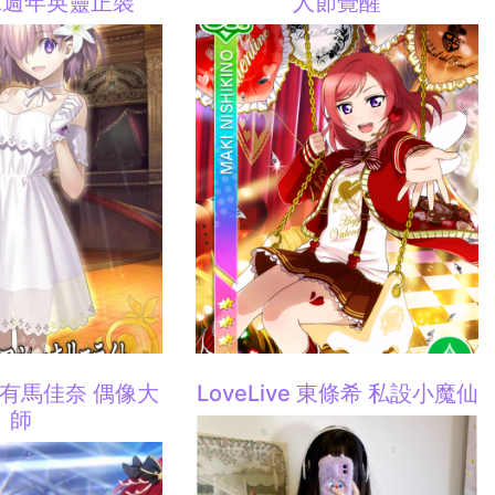
二週年英靈正裝
人節覺醒
 有馬佳奈 偶像大
LoveLive 東條希 私設小魔仙
師