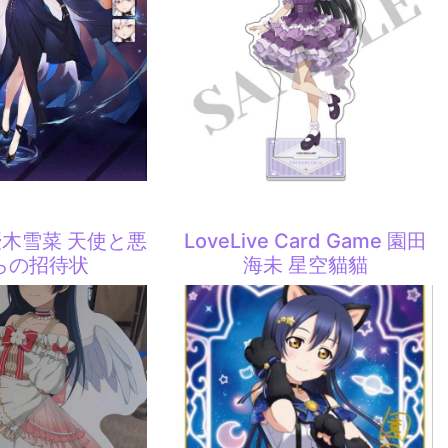
e 優木雪菜 天使と悪
LoveLive Card Game 園田
らの招待状
海未 星空貓貓