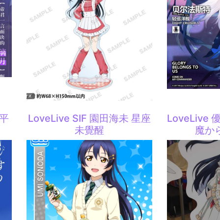
平
LoveLive SIF 園田海未 星座
LoveLiv
未覺醒
魔か