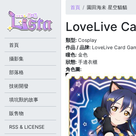
您在這裡
首頁
園田海未 星空貓貓
LoveLive
類型:
Cosplay
首頁
作品 / 品牌:
LoveLive Card Ga
瞳色:
金色
攝影集
狀態:
手邊衣櫃
角色圖:
部落格
技術開發
填坑獸的故事
販售物
RSS & LICENSE