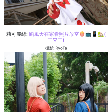
莉可麗絲:
颱風天在家看照片放空🍿📺📱🏡(
￣▽￣)
攝影: RyoTa