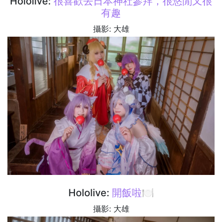
Hololive:
很喜歡去日本神社參拜，很悠閒又很
有趣
攝影: 大雄
Hololive:
開飯啦🍽️
攝影: 大雄