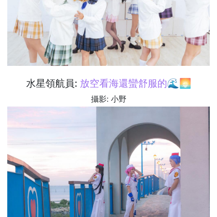
水星領航員:
放空看海還蠻舒服的🌊🌅
攝影: 小野