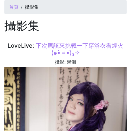
您在這裡
首頁
攝影集
攝影集
LoveLive:
下次應該來挑戰一下穿浴衣看煙火
(๑•̀ㅂ•́)و✧
攝影: 漸漸