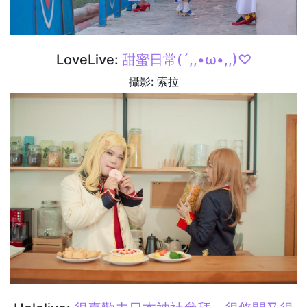
LoveLive:
甜蜜日常(´,,•ω•,,)♡
攝影: 索拉