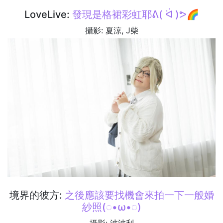
LoveLive:
發現是格裙彩虹耶ᕕ( ᐛ )ᕗ🌈
攝影: 夏涼, J柴
境界的彼方:
之後應該要找機會來拍一下一般婚
紗照(◌•ω•◌)
攝影: 波波利