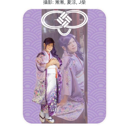
攝影: 漸漸, 夏涼, J柴