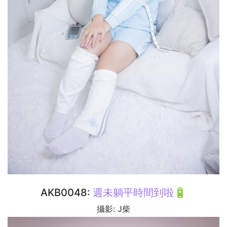
AKB0048:
週未躺平時間到啦🔋
攝影: J柴