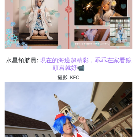
水星領航員:
現在的海邊超精彩，乖乖在家看鏡
頭君就好📹
攝影: KFC