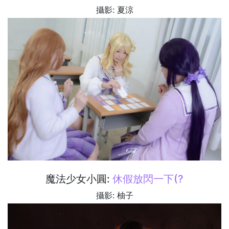
攝影: 夏涼
魔法少女小圓:
休假放閃一下(?
攝影: 柚子