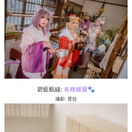
碧藍航線:
各種腿腿🐾
攝影: 普拉