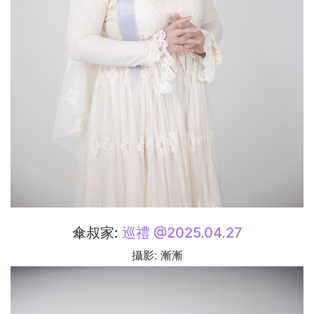
傘叔家:
巡禮 @2025.04.27
攝影: 漸漸