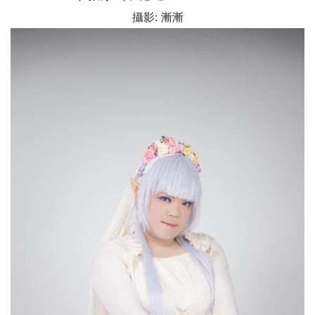
攝影: 漸漸