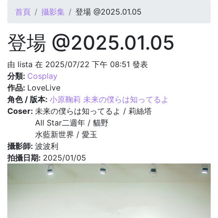
您在這裡
首頁
攝影集
登場 @2025.01.05
登場 @2025.01.05
由
lista
在 2025/07/22 下午 08:51 發表
分類:
Cosplay
作品:
LoveLive
角色 / 版本:
小原鞠莉 未来の僕らは知ってるよ
Coser:
未来の僕らは知ってるよ / 莉絲塔
All Star二週年 / 貓野
水藍新世界 / 愛玉
攝影師:
波波利
拍攝日期:
2025/01/05