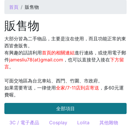
您在這裡
首頁
販售物
販售物
大部分皆為二手物品，主要是沒在使用，而且功能正常的東
西皆會販售。
有興趣的話請利用
首頁的相關連結
進行連絡，或使用電子郵
件
jamesliu78(at)gmail.com
，也可以直接登入後在
下方留
言
。
可面交地區為台北車站、西門、竹圍、市政府。
如果需要寄送，一律使用
全家/7-11店到店寄送
，多60元運
費喔。
全部項目
3C / 電子產品
Cosplay
Lolita
其他雜物