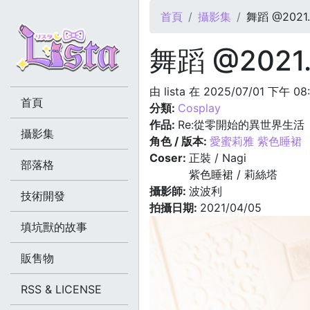
您在這裡
首頁
攝影集
舞蹈 @2021.
舞蹈 @2021.
由
lista
在 2025/07/01 下午 08
首頁
分類:
Cosplay
作品:
Re:從零開始的異世界生活
攝影集
角色 / 版本:
愛蜜莉雅 紫色睡裙
Coser:
正裝 / Nagi
部落格
紫色睡裙 / 莉絲塔
攝影師:
波波利
技術開發
拍攝日期:
2021/04/05
填坑獸的故事
販售物
RSS & LICENSE