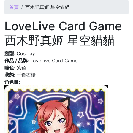
您在這裡
首頁
西木野真姬 星空貓貓
LoveLive Card Game
西木野真姬 星空貓貓
類型:
Cosplay
作品 / 品牌:
LoveLive Card Game
瞳色:
紫色
狀態:
手邊衣櫃
角色圖: