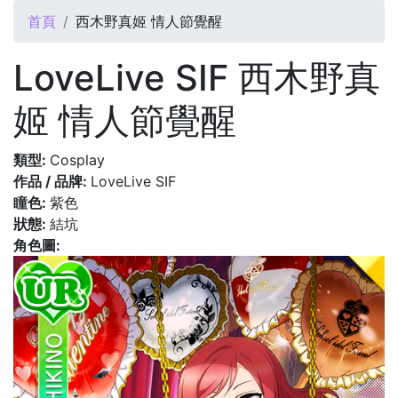
您在這裡
首頁
西木野真姬 情人節覺醒
LoveLive SIF 西木野真
姬 情人節覺醒
類型:
Cosplay
作品 / 品牌:
LoveLive SIF
瞳色:
紫色
狀態:
結坑
角色圖: