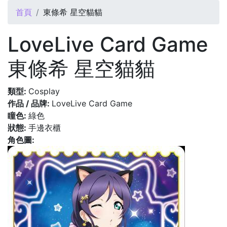
您在這裡
首頁
東條希 星空貓貓
LoveLive Card Game
東條希 星空貓貓
類型:
Cosplay
作品 / 品牌:
LoveLive Card Game
瞳色:
綠色
狀態:
手邊衣櫃
角色圖: