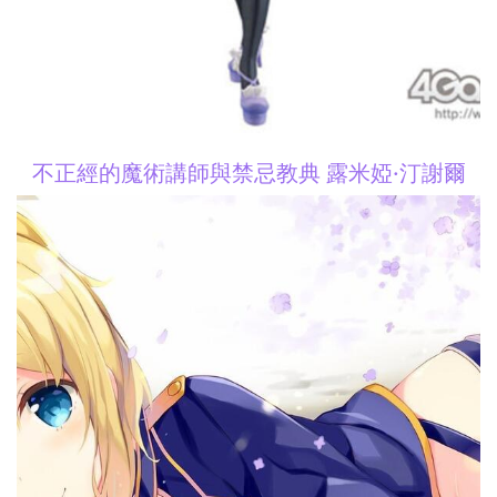
不正經的魔術講師與禁忌教典 露米婭·汀謝爾