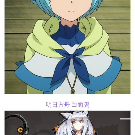
明日方舟 白面鴞