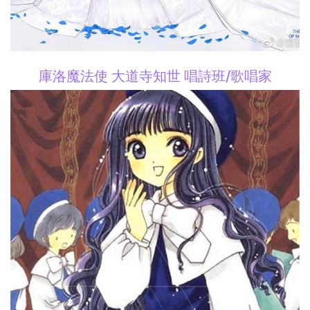
庫洛魔法使 大道寺知世 唱詩班/歌唱家