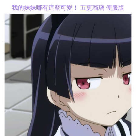
我的妹妹哪有這麼可愛！ 五更瑠璃 便服版