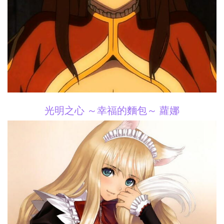
光明之心 ～幸福的麵包～ 蘿娜