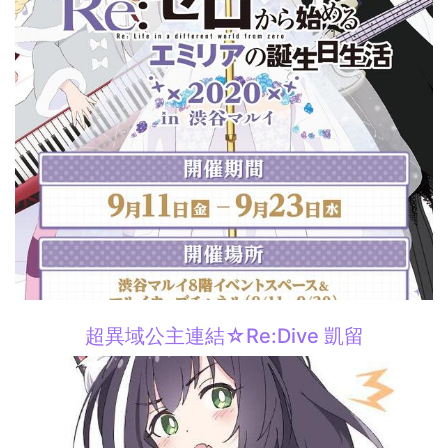
超異域公主連結☆Re:Dive 凱留