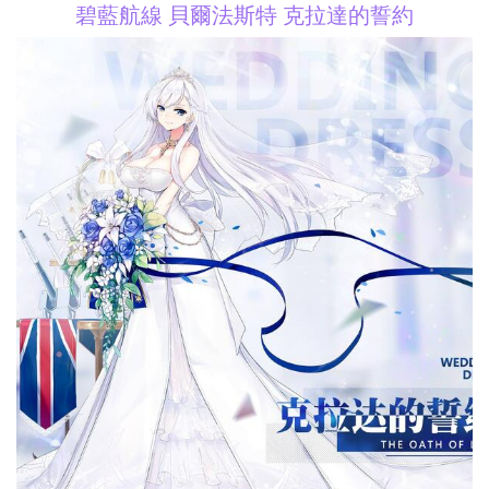
碧藍航線 貝爾法斯特 克拉達的誓約