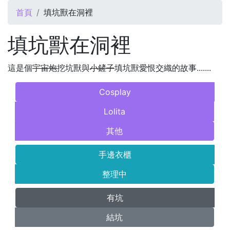
您在這裡
首頁
填坑獸在洞裡
填坑獸在洞裡
這是個
宇宙炮
挖坑獸與
小鏟子
填坑獸愛恨交織的故事.......
Cosplay
Lolita
其他
手邊衣櫃
整理中
有坑
結坑