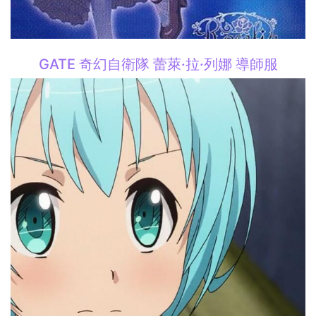
GATE 奇幻自衛隊 蕾萊·拉·列娜 導師服