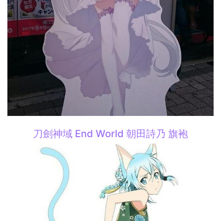
刀劍神域 End World 朝田詩乃 旗袍