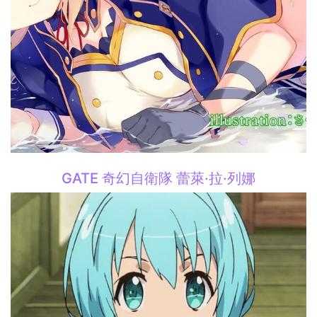
GATE 奇幻自衛隊 蕾萊·拉·列娜