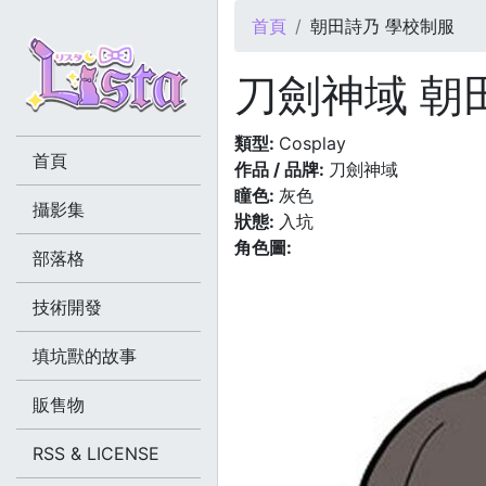
您在這裡
首頁
朝田詩乃 學校制服
刀劍神域 朝
類型:
Cosplay
首頁
作品 / 品牌:
刀劍神域
瞳色:
灰色
攝影集
狀態:
入坑
角色圖:
部落格
技術開發
填坑獸的故事
販售物
RSS & LICENSE