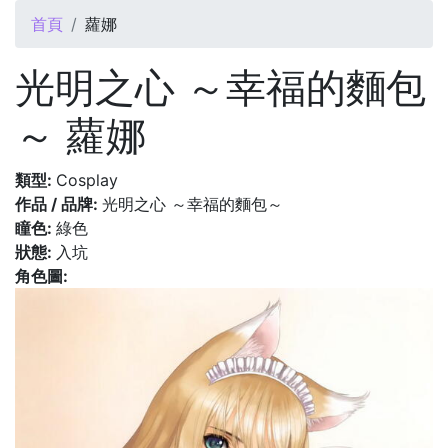
您在這裡
首頁
蘿娜
光明之心 ～幸福的麵包
～ 蘿娜
類型:
Cosplay
作品 / 品牌:
光明之心 ～幸福的麵包～
瞳色:
綠色
狀態:
入坑
角色圖: