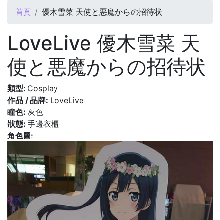
您在這裡
首頁
優木雪菜 天使と悪魔からの招待状
LoveLive 優木雪菜 天
使と悪魔からの招待状
類型:
Cosplay
作品 / 品牌:
LoveLive
瞳色:
灰色
狀態:
手邊衣櫃
角色圖: