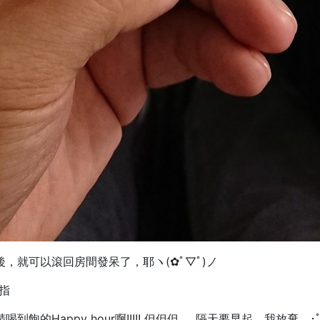
，就可以滾回房間發呆了，耶ヽ(✿ﾟ▽ﾟ)ノ
指
appy hour啊!!!!! 但但但......隔天要早起，我放棄。･ﾟ･(