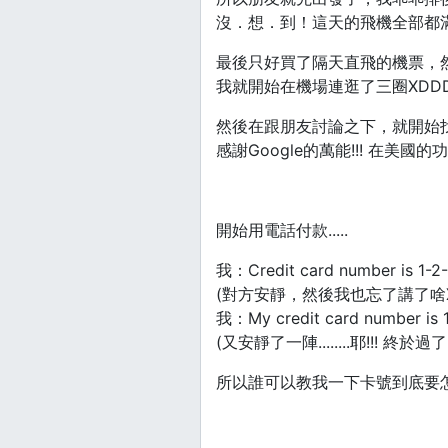
沒．想．到！這天的飛機全部都滿出
最後只好買了隔天直飛的機票，然後準備
我就開始在機場連逛了三圈XDDD
然後在跟朋友討論之下，就開始找起
感謝Google的萬能!!! 在
開始用電話付款.....
我：Credit card number is 1-2
(對方安靜，然後我也忘了講了啥X
我：My credit card number is 
(又安靜了一陣........耶!!! 終於過了!!
所以誰可以教我一下卡號到底要怎麼