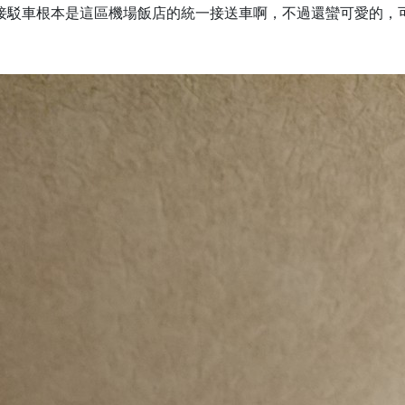
接駁車根本是這區機場飯店的統一接送車啊，不過還蠻可愛的，可