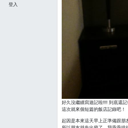
登入
好久沒繼續寫遊記啦!!!! 到底還記得
這次就來個短篇的飯店記錄吧！
起因是本來這天早上正準備跟朋友要
所以朋友就先出發了，我乖乖排