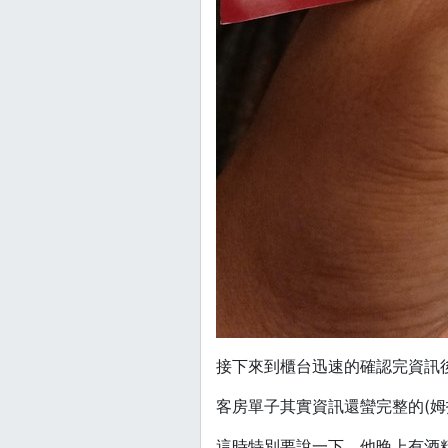
接下來到櫃台迅速的確認完資訊後
客房單子其實資訊還蠻完整的(姆
這時特別要說一下，他晚上有酒精喝到飽的H