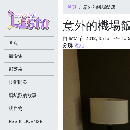
您在這裡
首頁
意外的機場飯店
意外的機場
由
lista
在 2018/10/15 下午 10
首頁
分類:
遊記
攝影集
部落格
技術開發
填坑獸的故事
販售物
RSS & LICENSE