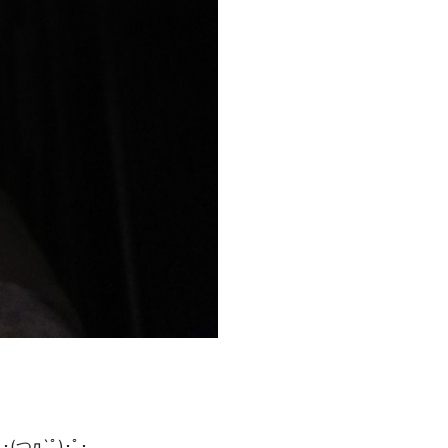
つд`ﾟ)･ﾟ･