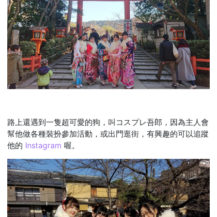
路上還遇到一隻超可愛的狗，叫コスプレ吾郎，因為主人會
幫他做各種裝扮參加活動，或出門逛街，有興趣的可以追蹤
他的
Instagram
喔。