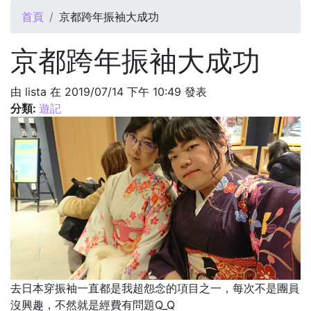
您在這裡
首頁
京都跨年振袖大成功
京都跨年振袖大成功
由
lista
在 2019/07/14 下午 10:49 發表
分類:
遊記
去日本穿振袖一直都是我超怨念的項目之一，每次不是團員
沒興趣，不然就是經費有問題Q_Q