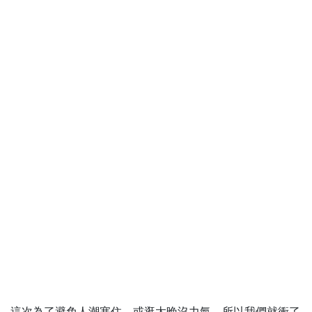
這次為了避免人潮塞住，或逛太晚沒力氣，所以我們就衝了