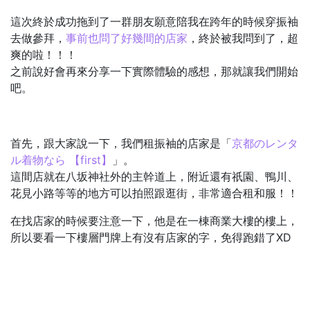
這次終於成功拖到了一群朋友願意陪我在跨年的時候穿振袖
去做參拜，
事前也問了好幾間的店家
，終於被我問到了，超
爽的啦！！！
之前說好會再來分享一下實際體驗的感想，那就讓我們開始
吧。
首先，跟大家說一下，我們租振袖的店家是「
京都のレンタ
ル着物なら 【first】
」。
這間店就在八坂神社外的主幹道上，附近還有祇園、鴨川、
花見小路等等的地方可以拍照跟逛街，非常適合租和服！！
在找店家的時候要注意一下，他是在一棟商業大樓的樓上，
所以要看一下樓層門牌上有沒有店家的字，免得跑錯了XD