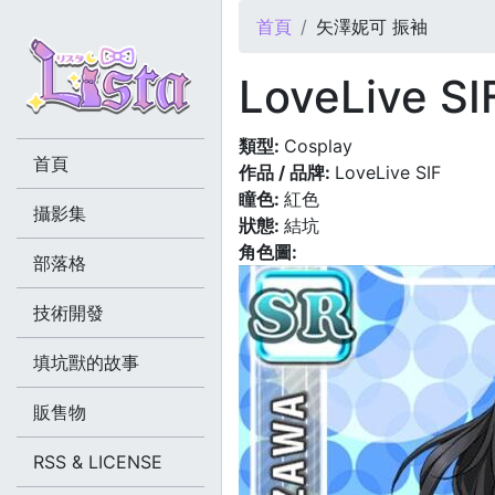
您在這裡
首頁
矢澤妮可 振袖
LoveLive 
類型:
Cosplay
首頁
作品 / 品牌:
LoveLive SIF
瞳色:
紅色
攝影集
狀態:
結坑
角色圖:
部落格
技術開發
填坑獸的故事
販售物
RSS & LICENSE