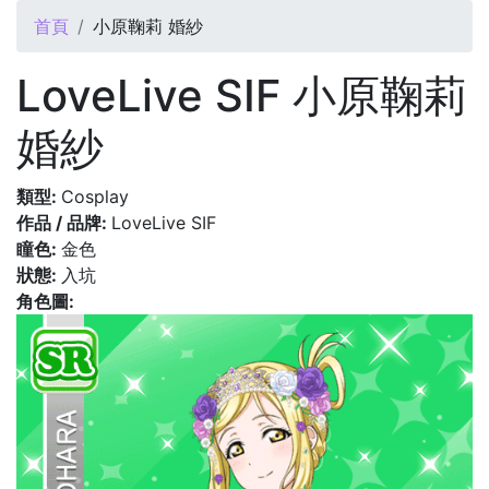
您在這裡
首頁
小原鞠莉 婚紗
LoveLive SIF 小原鞠莉
婚紗
類型:
Cosplay
作品 / 品牌:
LoveLive SIF
瞳色:
金色
狀態:
入坑
角色圖: