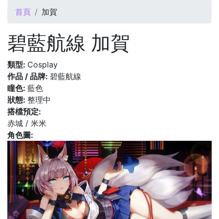
您在這裡
首頁
加賀
碧藍航線 加賀
類型:
Cosplay
作品 / 品牌:
碧藍航線
瞳色:
藍色
狀態:
整理中
搭檔預定:
赤城 / 米米
角色圖: