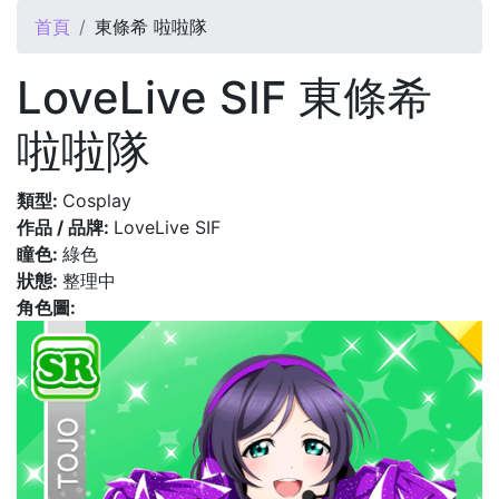
您在這裡
首頁
東條希 啦啦隊
LoveLive SIF 東條希
啦啦隊
類型:
Cosplay
作品 / 品牌:
LoveLive SIF
瞳色:
綠色
狀態:
整理中
角色圖: