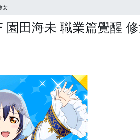
修女
 SIF 園田海未 職業篇覺醒 