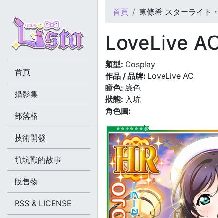
您在這裡
首頁
東條希 スターライト・
LoveLiv
類型:
Cosplay
首頁
作品 / 品牌:
LoveLive AC
瞳色:
綠色
攝影集
狀態:
入坑
角色圖:
部落格
技術開發
填坑獸的故事
販售物
RSS & LICENSE