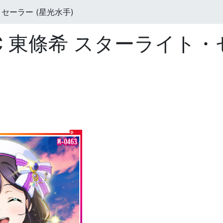
セーラー (星光水手)
e AC 東條希 スターライト