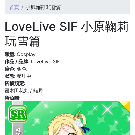
您在這裡
首頁
小原鞠莉 玩雪篇
LoveLive SIF 小原鞠莉
玩雪篇
類型:
Cosplay
作品 / 品牌:
LoveLive SIF
瞳色:
金色
狀態:
整理中
搭檔預定:
國木田花丸 / 貓野
角色圖: