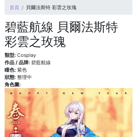
您在這裡
首頁
貝爾法斯特 彩雲之玫瑰
碧藍航線 貝爾法斯特
彩雲之玫瑰
類型:
Cosplay
作品 / 品牌:
碧藍航線
瞳色:
紫色
狀態:
整理中
角色圖: