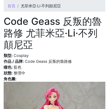
您在這裡
首頁
尤菲米亞·Li·不列顛尼亞
Code Geass 反叛的魯
路修 尤菲米亞·Li·不列
顛尼亞
類型:
Cosplay
作品 / 品牌:
Code Geass 反叛的魯路修
瞳色:
藍色
狀態:
整理中
角色圖: