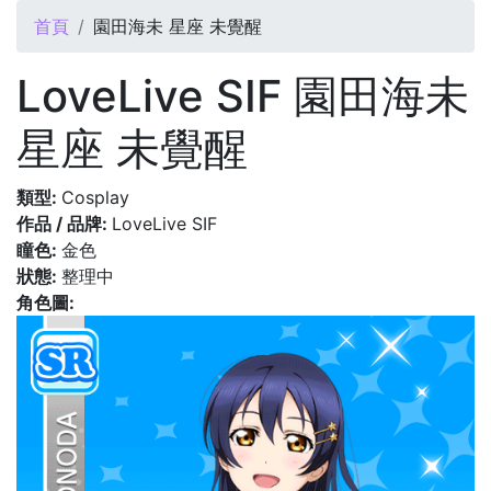
您在這裡
首頁
園田海未 星座 未覺醒
LoveLive SIF 園田海未
星座 未覺醒
類型:
Cosplay
作品 / 品牌:
LoveLive SIF
瞳色:
金色
狀態:
整理中
角色圖: