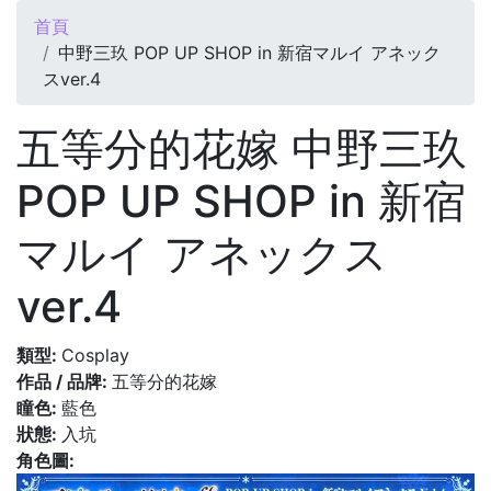
您在這裡
首頁
中野三玖 POP UP SHOP in 新宿マルイ アネック
スver.4
五等分的花嫁 中野三玖
POP UP SHOP in 新宿
マルイ アネックス
ver.4
類型:
Cosplay
作品 / 品牌:
五等分的花嫁
瞳色:
藍色
狀態:
入坑
角色圖: