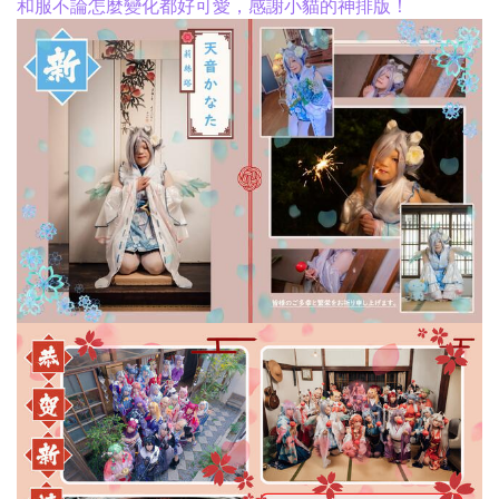
和服不論怎麼變化都好可愛，感謝小貓的神排版！