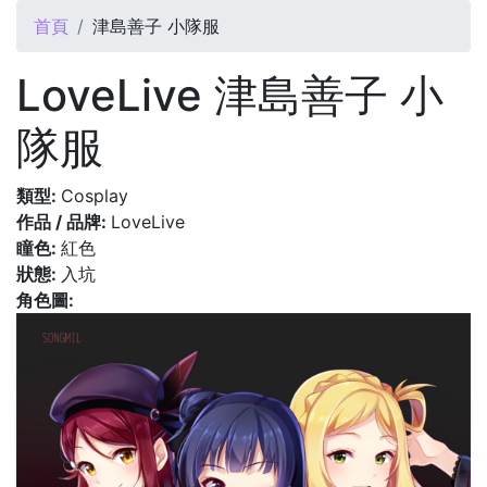
您在這裡
首頁
津島善子 小隊服
LoveLive 津島善子 小
隊服
類型:
Cosplay
作品 / 品牌:
LoveLive
瞳色:
紅色
狀態:
入坑
角色圖: