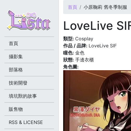
您在這裡
首頁
小原鞠莉 舊冬季制服
LoveLive
類型:
Cosplay
首頁
作品 / 品牌:
LoveLive SIF
瞳色:
金色
攝影集
狀態:
手邊衣櫃
角色圖:
部落格
技術開發
填坑獸的故事
販售物
RSS & LICENSE