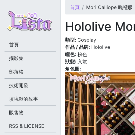
您在這裡
首頁
Mori Calliope 晚禮服
Hololive Mo
類型:
Cosplay
首頁
作品 / 品牌:
Hololive
瞳色:
粉色
攝影集
狀態:
入坑
角色圖:
部落格
技術開發
填坑獸的故事
販售物
RSS & LICENSE