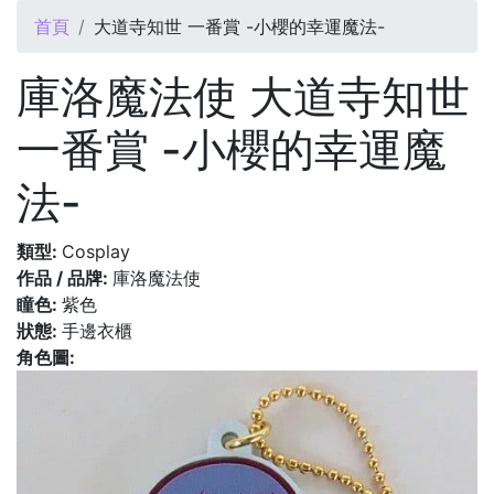
您在這裡
首頁
大道寺知世 一番賞 -小櫻的幸運魔法-
庫洛魔法使 大道寺知世
一番賞 -小櫻的幸運魔
法-
類型:
Cosplay
作品 / 品牌:
庫洛魔法使
瞳色:
紫色
狀態:
手邊衣櫃
角色圖: