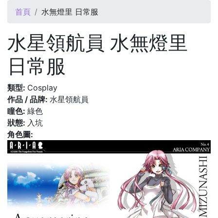
您在這裡
首頁
水無燈里 日常服
水星領航員 水無燈里
日常服
類型:
Cosplay
作品 / 品牌:
水星領航員
瞳色:
綠色
狀態:
入坑
角色圖: