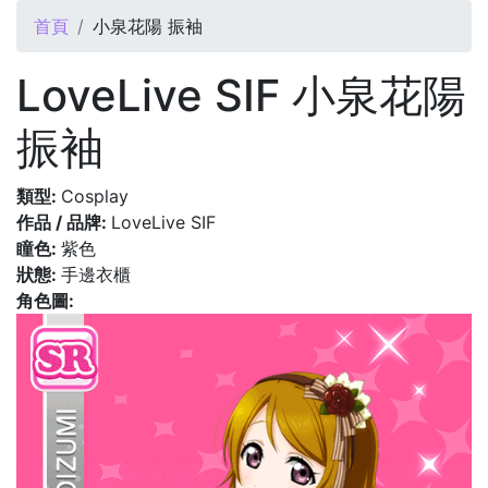
您在這裡
首頁
小泉花陽 振袖
LoveLive SIF 小泉花陽
振袖
類型:
Cosplay
作品 / 品牌:
LoveLive SIF
瞳色:
紫色
狀態:
手邊衣櫃
角色圖: