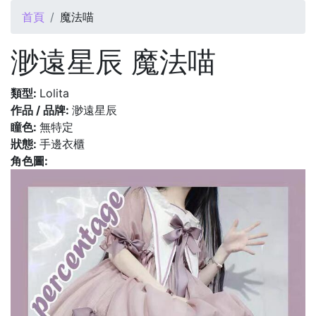
您在這裡
首頁
魔法喵
渺遠星辰 魔法喵
類型:
Lolita
作品 / 品牌:
渺遠星辰
瞳色:
無特定
狀態:
手邊衣櫃
角色圖: