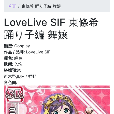
您在這裡
首頁
東條希 踊り子編 舞孃
LoveLive SIF 東條希
踊り子編 舞孃
類型:
Cosplay
作品 / 品牌:
LoveLive SIF
瞳色:
綠色
狀態:
入坑
搭檔預定:
西木野真姬 / 貓野
角色圖: