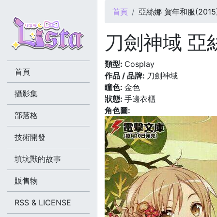
您在這裡
首頁
亞絲娜 賀年和服(2015
刀劍神域 亞絲
類型:
Cosplay
首頁
作品 / 品牌:
刀劍神域
瞳色:
金色
攝影集
狀態:
手邊衣櫃
角色圖:
部落格
技術開發
填坑獸的故事
販售物
RSS & LICENSE