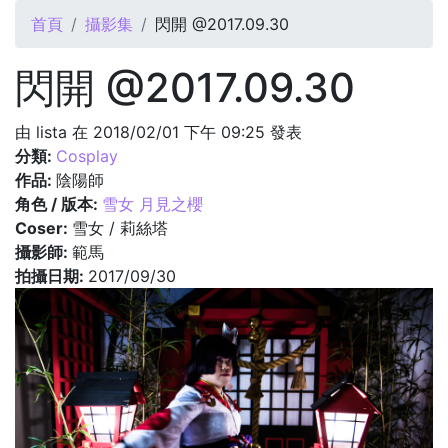
您在這裡
首頁
攝影集
閃開 @2017.09.30
閃開 @2017.09.30
由
lista
在 2018/02/01 下午 09:25 發表
分類:
Cosplay
作品:
陰陽師
角色 / 版本:
雪女 月見之櫻
Coser:
雪女 / 莉絲塔
攝影師:
範馬
拍攝日期:
2017/09/30