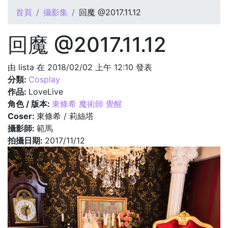
您在這裡
首頁
攝影集
回魔 @2017.11.12
回魔 @2017.11.12
由
lista
在 2018/02/02 上午 12:10 發表
分類:
Cosplay
作品:
LoveLive
角色 / 版本:
東條希 魔術師 覺醒
Coser:
東條希 / 莉絲塔
攝影師:
範馬
拍攝日期:
2017/11/12