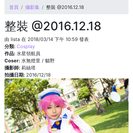
您在這裡
首頁
攝影集
整裝 @2016.12.18
整裝 @2016.12.18
由
lista
在 2018/03/14 下午 10:59 發表
分類:
Cosplay
作品:
水星領航員
Coser:
水無燈里 / 貓野
攝影師:
莉絲塔
拍攝日期:
2016/12/18