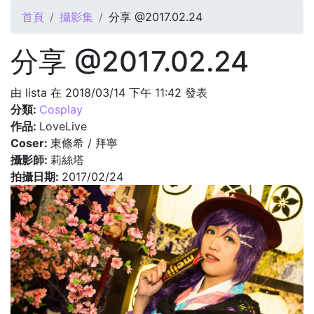
您在這裡
首頁
攝影集
分享 @2017.02.24
分享 @2017.02.24
由
lista
在 2018/03/14 下午 11:42 發表
分類:
Cosplay
作品:
LoveLive
Coser:
東條希 / 拜寧
攝影師:
莉絲塔
拍攝日期:
2017/02/24