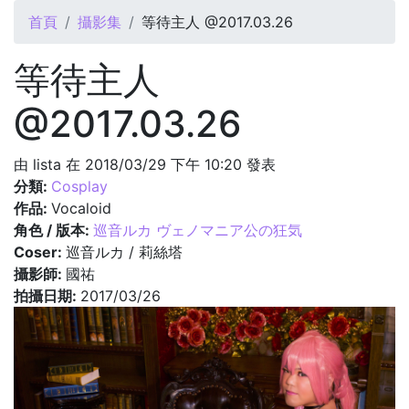
您在這裡
首頁
攝影集
等待主人 @2017.03.26
等待主人
@2017.03.26
由
lista
在 2018/03/29 下午 10:20 發表
分類:
Cosplay
作品:
Vocaloid
角色 / 版本:
巡音ルカ ヴェノマニア公の狂気
Coser:
巡音ルカ / 莉絲塔
攝影師:
國祐
拍攝日期:
2017/03/26