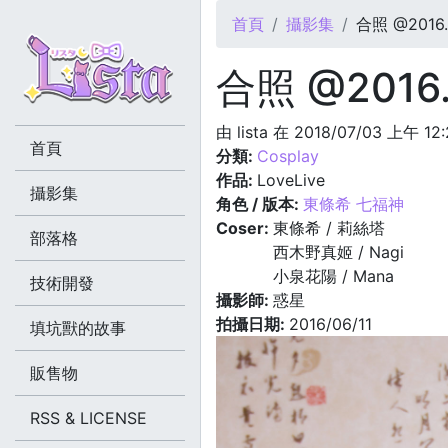
您在這裡
首頁
攝影集
合照 @2016.0
合照 @2016.
由
lista
在 2018/07/03 上午 12
首頁
分類:
Cosplay
作品:
LoveLive
攝影集
角色 / 版本:
東條希 七福神
Coser:
東條希 / 莉絲塔
部落格
西木野真姬 / Nagi
小泉花陽 / Mana
技術開發
攝影師:
惑星
拍攝日期:
2016/06/11
填坑獸的故事
販售物
RSS & LICENSE