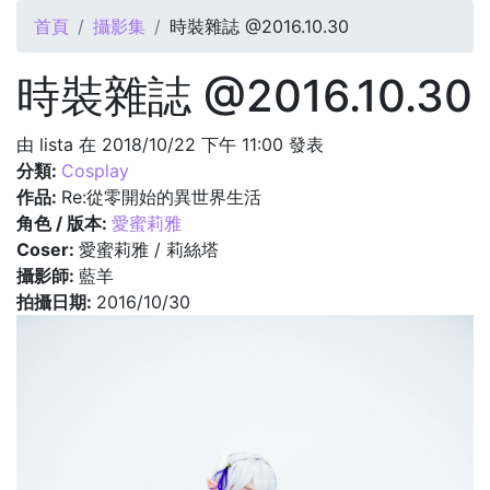
您在這裡
首頁
攝影集
時裝雜誌 @2016.10.30
時裝雜誌 @2016.10.30
由
lista
在 2018/10/22 下午 11:00 發表
分類:
Cosplay
作品:
Re:從零開始的異世界生活
角色 / 版本:
愛蜜莉雅
Coser:
愛蜜莉雅 / 莉絲塔
攝影師:
藍羊
拍攝日期:
2016/10/30