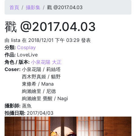
您在這裡
首頁
攝影集
戳 @2017.04.03
戳 @2017.04.03
由
lista
在 2018/12/01 下午 03:29 發表
分類:
Cosplay
作品:
LoveLive
角色 / 版本:
小泉花陽 大正
Coser:
小泉花陽 / 莉絲塔
西木野真姬 / 貓野
東條希 / Mana
絢瀨繪里 / 尼德
絢瀨繪里 覺醒 / Nagi
攝影師:
蒸魚
拍攝日期:
2017/04/03