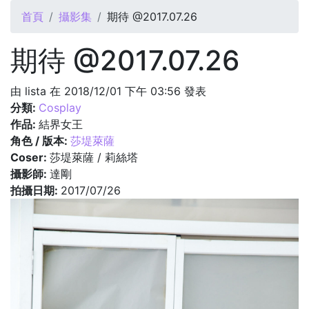
您在這裡
首頁
攝影集
期待 @2017.07.26
期待 @2017.07.26
由
lista
在 2018/12/01 下午 03:56 發表
分類:
Cosplay
作品:
結界女王
角色 / 版本:
莎堤萊薩
Coser:
莎堤萊薩 / 莉絲塔
攝影師:
達剛
拍攝日期:
2017/07/26