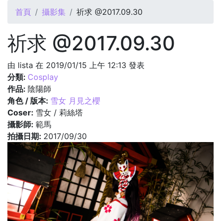
您在這裡
首頁
攝影集
祈求 @2017.09.30
祈求 @2017.09.30
由
lista
在 2019/01/15 上午 12:13 發表
分類:
Cosplay
作品:
陰陽師
角色 / 版本:
雪女 月見之櫻
Coser:
雪女 / 莉絲塔
攝影師:
範馬
拍攝日期:
2017/09/30