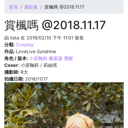
您在這裡
首頁
攝影集
賞楓嗎 @2018.11.17
賞楓嗎 @2018.11.17
由
lista
在 2019/02/10 下午 11:01 發表
分類:
Cosplay
作品:
LoveLive Sunshine
角色 / 版本:
小原鞠莉 楓葉篇 覺醒
Coser:
小原鞠莉 / 莉絲塔
攝影師:
R大
拍攝日期:
2018/11/17