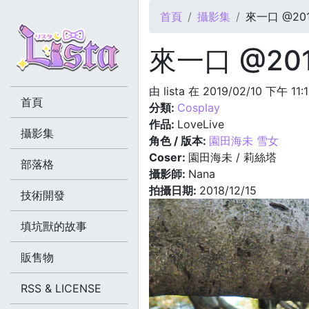
您在這裡
首頁
攝影集
來一口 @2018
來一口 @2018
由
lista
在 2019/02/10 下午 11:
首頁
分類:
Cosplay
作品:
LoveLive
攝影集
角色 / 版本:
園田海未 雪女
Coser:
園田海未 / 莉絲塔
部落格
攝影師:
Nana
拍攝日期:
2018/12/15
技術開發
填坑獸的故事
販售物
RSS & LICENSE